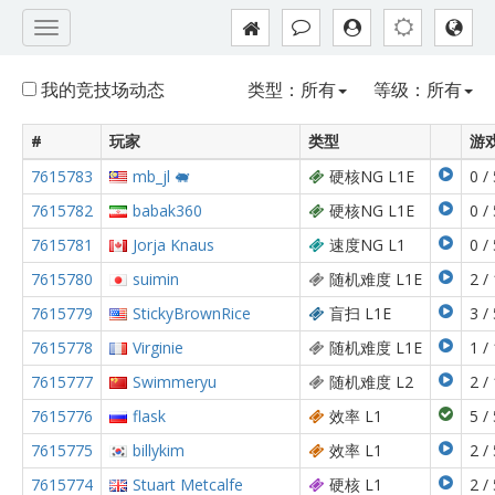
我的竞技场动态
类型：所有
等级：所有
#
玩家
类型
游
7615783
mb_jl 🐖
硬核NG L1E
0 /
7615782
babak360
硬核NG L1E
0 /
7615781
Jorja Knaus
速度NG L1
0 /
7615780
suimin
随机难度 L1E
2 /
7615779
StickyBrownRice
盲扫 L1E
3 /
7615778
Virginie
随机难度 L1E
1 /
7615777
Swimmeryu
随机难度 L2
2 /
7615776
flask
效率 L1
5 /
7615775
billykim
效率 L1
2 /
7615774
Stuart Metcalfe
硬核 L1
2 /