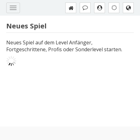
Neues Spiel
Neues Spiel auf dem Level Anfänger,
Fortgeschrittene, Profis oder Sonderlevel starten.