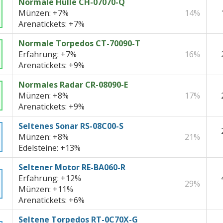
Normale Hülle CH-07070-Q
Münzen:
+7%
14%
Arenatickets:
+7%
Normale Torpedos CT-70090-T
Erfahrung:
+7%
16%
Arenatickets:
+9%
Normales Radar CR-08090-E
Münzen:
+8%
17%
Arenatickets:
+9%
Seltenes Sonar RS-08C00-S
Münzen:
+8%
21%
Edelsteine:
+13%
Seltener Motor RE-BA060-R
Erfahrung:
+12%
29%
Münzen:
+11%
Arenatickets:
+6%
Seltene Torpedos RT-0C70X-G