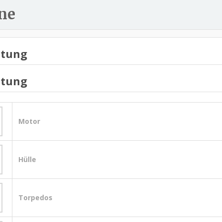
ne
stung
stung
Motor
Hülle
Torpedos