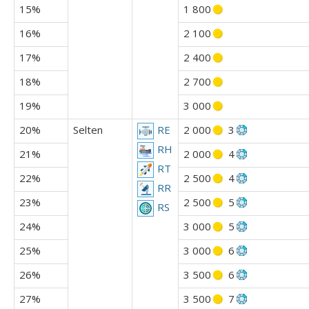
15%
1 800
16%
2 100
17%
2 400
18%
2 700
19%
3 000
20%
Selten
2 000
3
RE
RH
21%
2 000
4
RT
22%
2 500
4
RR
23%
2 500
5
RS
24%
3 000
5
25%
3 000
6
26%
3 500
6
27%
3 500
7