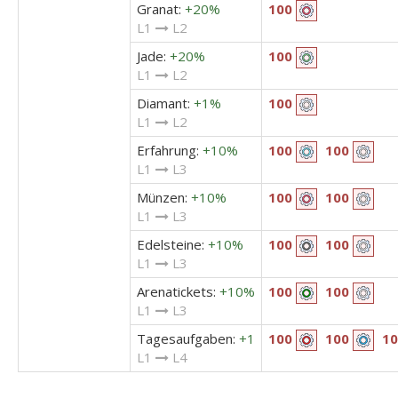
Granat:
+20%
100
L1
L2
Jade:
+20%
100
L1
L2
Diamant:
+1%
100
L1
L2
Erfahrung:
+10%
100
100
L1
L3
Münzen:
+10%
100
100
L1
L3
Edelsteine:
+10%
100
100
L1
L3
Arenatickets:
+10%
100
100
L1
L3
Tagesaufgaben:
+1
100
100
10
L1
L4