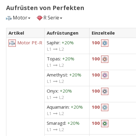
Aufrüsten von Perfekten
Motor
R Serie
Artikel
Aufrüstungen
Einzelteile
Saphir:
+20%
Motor PE-R
100
L1
L2
Topas:
+20%
100
L1
L2
Amethyst:
+20%
100
L1
L2
Onyx:
+20%
100
L1
L2
Aquamarin:
+20%
100
L1
L2
Smaragd:
+20%
100
L1
L2