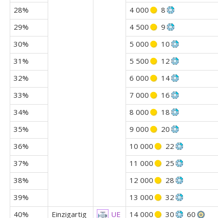
28%
4 000
8
29%
4 500
9
30%
5 000
10
31%
5 500
12
32%
6 000
14
33%
7 000
16
34%
8 000
18
35%
9 000
20
36%
10 000
22
37%
11 000
25
38%
12 000
28
39%
13 000
32
40%
Einzigartig
14 000
30
60
UE