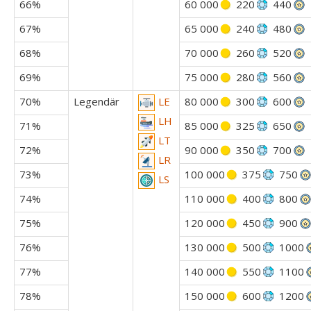
66%
60 000
220
440
67%
65 000
240
480
68%
70 000
260
520
69%
75 000
280
560
70%
Legendär
80 000
300
600
LE
LH
71%
85 000
325
650
LT
72%
90 000
350
700
LR
73%
100 000
375
750
LS
74%
110 000
400
800
75%
120 000
450
900
76%
130 000
500
1000
77%
140 000
550
1100
78%
150 000
600
1200