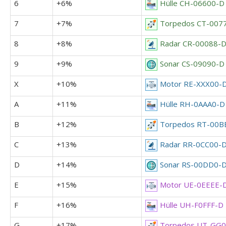
6
+6%
Hülle CH-06600-D
7
+7%
Torpedos CT-007
8
+8%
Radar CR-00088-
9
+9%
Sonar CS-09090-D
X
+10%
Motor RE-XXX00-
A
+11%
Hülle RH-0AAA0-D
B
+12%
Torpedos RT-00B
C
+13%
Radar RR-0CC00-
D
+14%
Sonar RS-00DD0-
E
+15%
Motor UE-0EEEE-
F
+16%
Hülle UH-F0FFF-D
G
+17%
Torpedos UT-GG