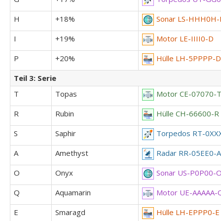
H
+18%
Sonar LS-HHH0H-
I
+19%
Motor LE-IIII0-D
P
+20%
Hülle LH-5PPPP-D
Teil 3: Serie
T
Topas
Motor CE-07070-
R
Rubin
Hülle CH-66600-R
S
Saphir
Torpedos RT-0XX
A
Amethyst
Radar RR-05EE0-A
O
Onyx
Sonar US-P0P00-
Q
Aquamarin
Motor UE-AAAAA-
E
Smaragd
Hülle LH-EPPP0-E