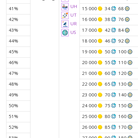
UH
41%
15 000
34
68
UT
42%
16 000
38
76
UR
43%
17 000
42
84
US
44%
18 000
46
92
45%
19 000
50
100
46%
20 000
55
110
47%
21 000
60
120
48%
22 000
65
130
49%
23 000
70
140
50%
24 000
75
150
51%
25 000
80
160
52%
26 000
85
170
53%
27 000
90
180