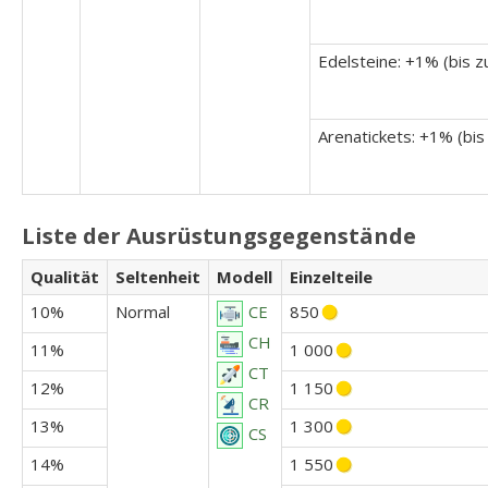
Edelsteine: +1% (bis z
Arenatickets: +1% (bis
Liste der Ausrüstungsgegenstände
Qualität
Seltenheit
Modell
Einzelteile
10%
Normal
850
CE
CH
11%
1 000
CT
12%
1 150
CR
13%
1 300
CS
14%
1 550