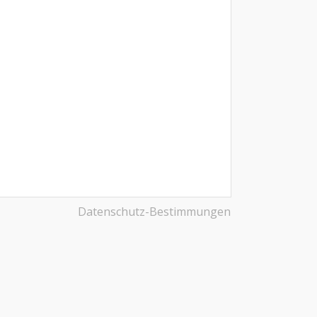
Datenschutz-Bestimmungen