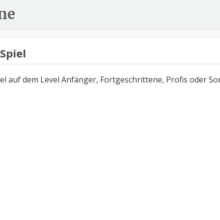
ne
Spiel
l auf dem Level Anfänger, Fortgeschrittene, Profis oder Son