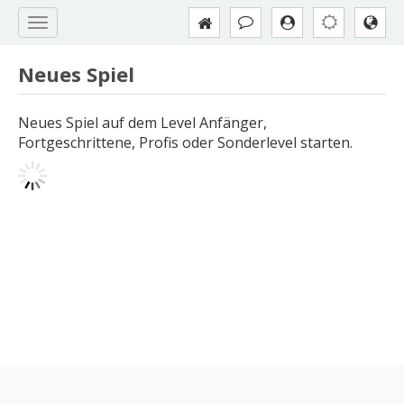
Neues Spiel
Neues Spiel auf dem Level Anfänger,
Fortgeschrittene, Profis oder Sonderlevel starten.