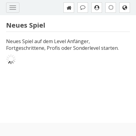
Neues Spiel
Neues Spiel auf dem Level Anfänger,
Fortgeschrittene, Profis oder Sonderlevel starten.