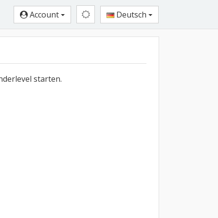
Account
Deutsch
derlevel starten.