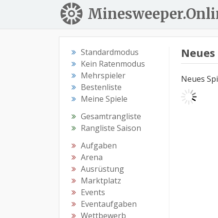
Minesweeper.Onli
Neues 
Standardmodus
Kein Ratenmodus
Mehrspieler
Neues Spie
Bestenliste
Meine Spiele
Gesamtrangliste
Rangliste Saison
Aufgaben
Arena
Ausrüstung
Marktplatz
Events
Eventaufgaben
Wettbewerb