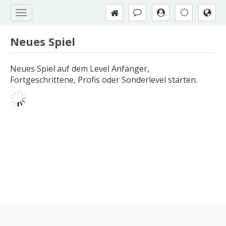
Neues Spiel
Neues Spiel auf dem Level Anfänger,
Fortgeschrittene, Profis oder Sonderlevel starten.