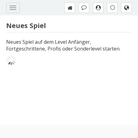
Neues Spiel
Neues Spiel auf dem Level Anfänger,
Fortgeschrittene, Profis oder Sonderlevel starten.