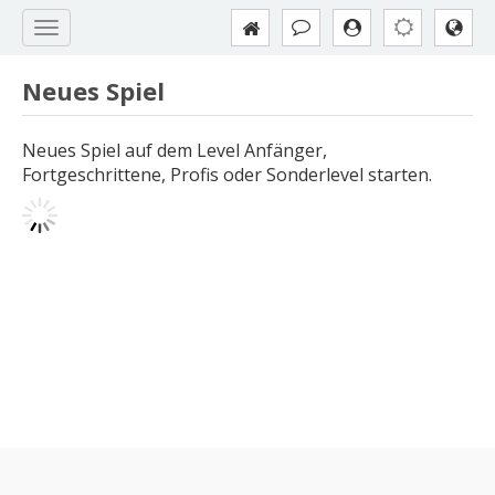
Neues Spiel
Neues Spiel auf dem Level Anfänger,
Fortgeschrittene, Profis oder Sonderlevel starten.