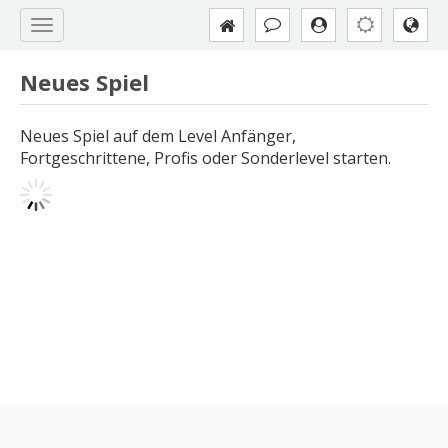
Neues Spiel
Neues Spiel auf dem Level Anfänger,
Fortgeschrittene, Profis oder Sonderlevel starten.