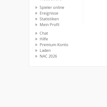
Spieler online
Ereignisse
Statistiken
Mein Profil
Chat
Hilfe
Premium-Konto
Laden
NAC 2026