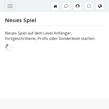
Neues Spiel
Neues Spiel auf dem Level Anfänger,
Fortgeschrittene, Profis oder Sonderlevel starten.