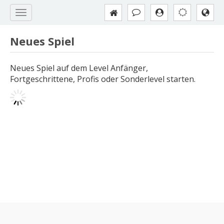
Neues Spiel
Neues Spiel auf dem Level Anfänger,
Fortgeschrittene, Profis oder Sonderlevel starten.