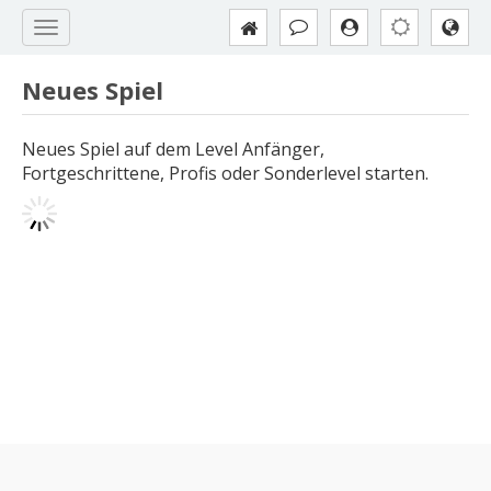
Neues Spiel
Neues Spiel auf dem Level Anfänger,
Fortgeschrittene, Profis oder Sonderlevel starten.