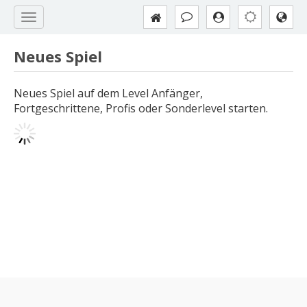
Neues Spiel
Neues Spiel auf dem Level Anfänger,
Fortgeschrittene, Profis oder Sonderlevel starten.