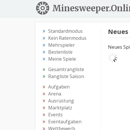
Minesweeper.Onli
Neues 
Standardmodus
Kein Ratenmodus
Mehrspieler
Neues Spie
Bestenliste
Meine Spiele
Gesamtrangliste
Rangliste Saison
Aufgaben
Arena
Ausrüstung
Marktplatz
Events
Eventaufgaben
Wettbewerb