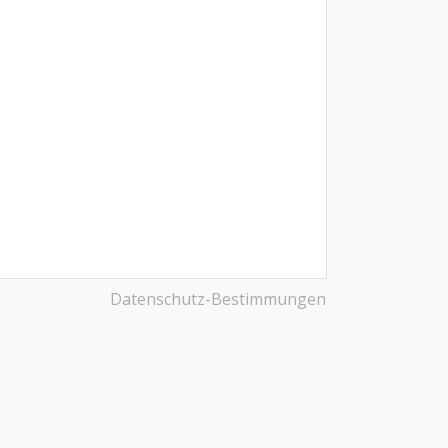
Datenschutz-Bestimmungen