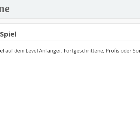
ne
Spiel
l auf dem Level Anfänger, Fortgeschrittene, Profis oder Son