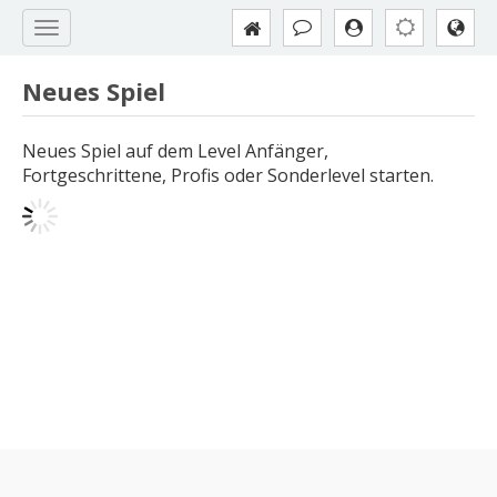
Neues Spiel
Neues Spiel auf dem Level Anfänger,
Fortgeschrittene, Profis oder Sonderlevel starten.