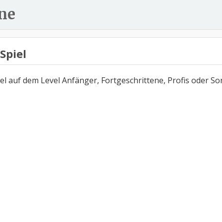
ne
Spiel
l auf dem Level Anfänger, Fortgeschrittene, Profis oder Son