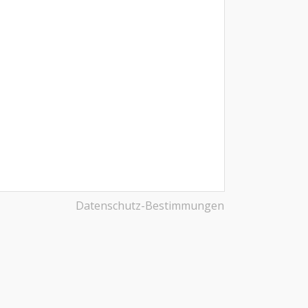
Datenschutz-Bestimmungen