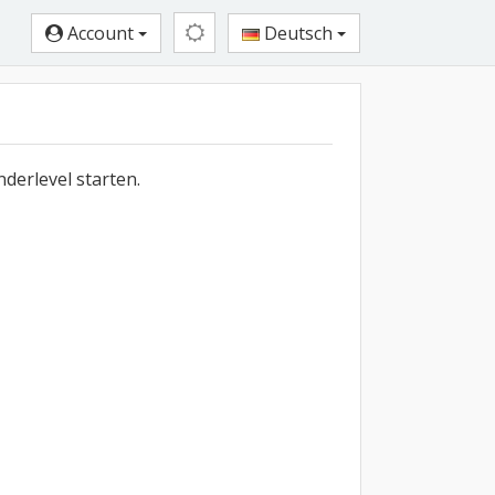
Account
Deutsch
derlevel starten.