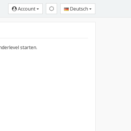
Account
Deutsch
derlevel starten.