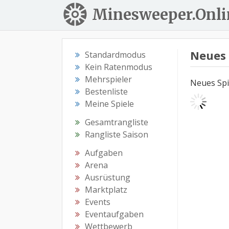
Minesweeper.Onli
Neues 
Standardmodus
Kein Ratenmodus
Mehrspieler
Neues Spie
Bestenliste
Meine Spiele
Gesamtrangliste
Rangliste Saison
Aufgaben
Arena
Ausrüstung
Marktplatz
Events
Eventaufgaben
Wettbewerb