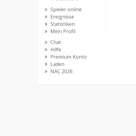
Spieler online
Ereignisse
Statistiken
Mein Profil
Chat
Hilfe
Premium-Konto
Laden
NAC 2026