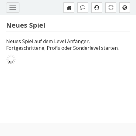
Neues Spiel
Neues Spiel auf dem Level Anfänger,
Fortgeschrittene, Profis oder Sonderlevel starten.