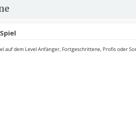
ne
Spiel
l auf dem Level Anfänger, Fortgeschrittene, Profis oder Son