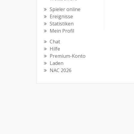
Spieler online
Ereignisse
Statistiken
Mein Profil
Chat
Hilfe
Premium-Konto
Laden
NAC 2026