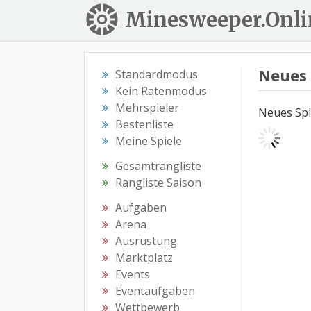
Minesweeper.Onli
Neues 
Standardmodus
Kein Ratenmodus
Mehrspieler
Neues Spie
Bestenliste
Meine Spiele
Gesamtrangliste
Rangliste Saison
Aufgaben
Arena
Ausrüstung
Marktplatz
Events
Eventaufgaben
Wettbewerb