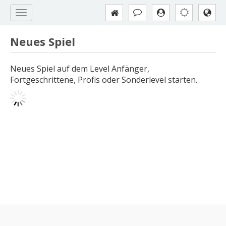
Neues Spiel
Neues Spiel auf dem Level Anfänger,
Fortgeschrittene, Profis oder Sonderlevel starten.