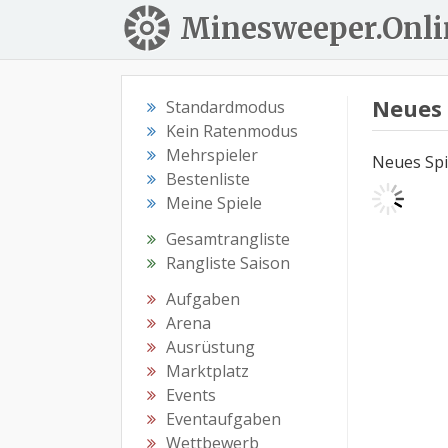
Minesweeper.Onli
Neues 
Standardmodus
Kein Ratenmodus
Mehrspieler
Neues Spie
Bestenliste
Meine Spiele
Gesamtrangliste
Rangliste Saison
Aufgaben
Arena
Ausrüstung
Marktplatz
Events
Eventaufgaben
Wettbewerb