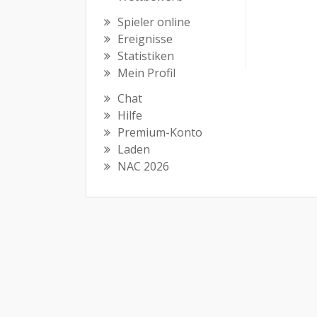
Spieler online
Ereignisse
Statistiken
Mein Profil
Chat
Hilfe
Premium-Konto
Laden
NAC 2026