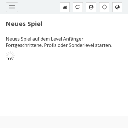
Neues Spiel
Neues Spiel auf dem Level Anfänger,
Fortgeschrittene, Profis oder Sonderlevel starten.