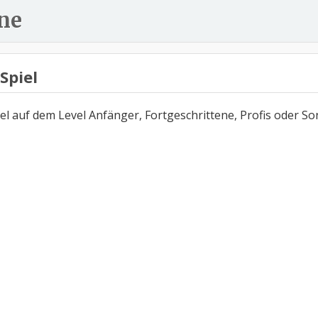
ne
Spiel
l auf dem Level Anfänger, Fortgeschrittene, Profis oder Son