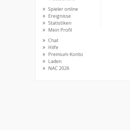
Spieler online
Ereignisse
Statistiken
Mein Profil
Chat
Hilfe
Premium-Konto
Laden
NAC 2026