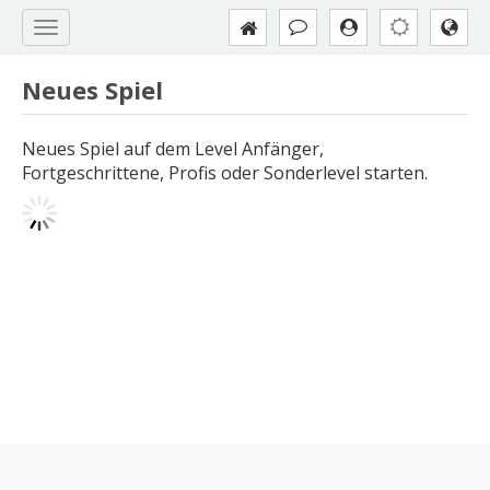
Neues Spiel
Neues Spiel auf dem Level Anfänger,
Fortgeschrittene, Profis oder Sonderlevel starten.