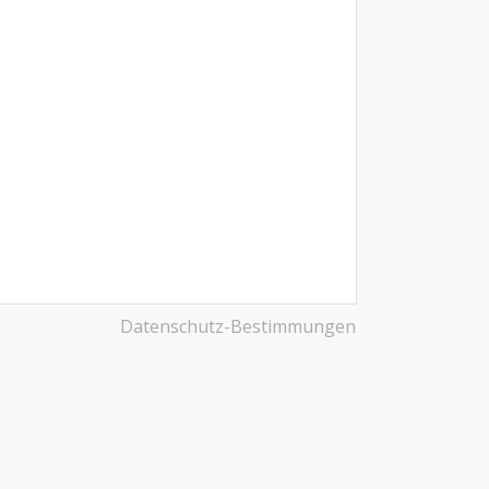
Datenschutz-Bestimmungen