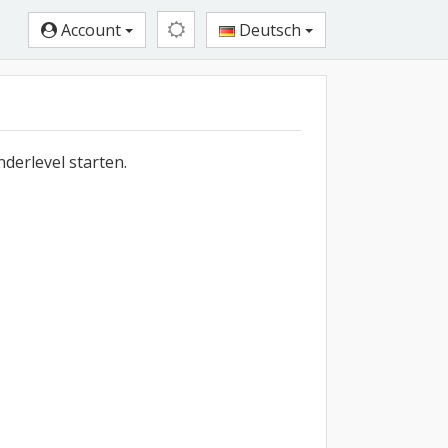
Account
Deutsch
derlevel starten.