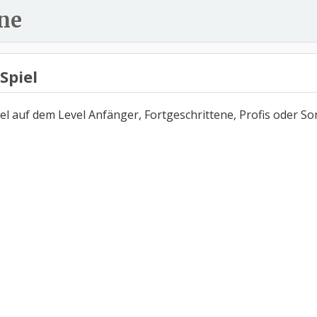
ne
Spiel
l auf dem Level Anfänger, Fortgeschrittene, Profis oder Son