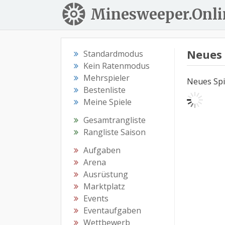
Minesweeper.Onli
Neues 
Standardmodus
Kein Ratenmodus
Mehrspieler
Neues Spie
Bestenliste
Meine Spiele
Gesamtrangliste
Rangliste Saison
Aufgaben
Arena
Ausrüstung
Marktplatz
Events
Eventaufgaben
Wettbewerb