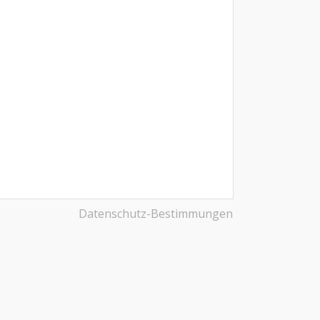
Datenschutz-Bestimmungen