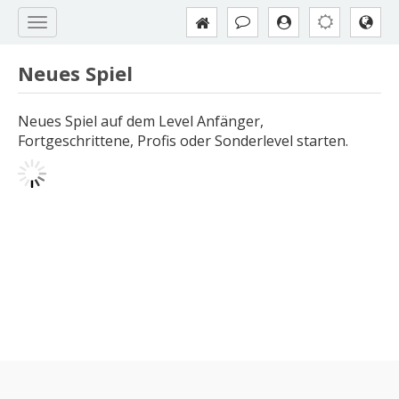
Neues Spiel
Neues Spiel auf dem Level Anfänger,
Fortgeschrittene, Profis oder Sonderlevel starten.