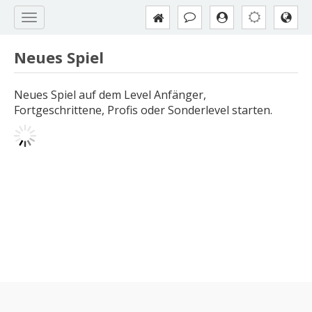
Neues Spiel
Neues Spiel auf dem Level Anfänger,
Fortgeschrittene, Profis oder Sonderlevel starten.