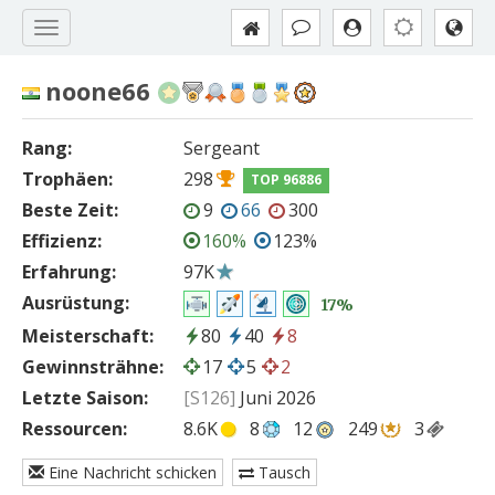
noone66
Rang:
Sergeant
Trophäen:
298
TOP 96886
Beste Zeit:
9
66
300
Effizienz:
160%
123%
Erfahrung:
97K
Ausrüstung:
17%
Meisterschaft:
80
40
8
Gewinnsträhne:
17
5
2
Letzte Saison:
[S126]
Juni 2026
Ressourcen:
8.6K
8
12
249
3
Eine Nachricht schicken
Tausch