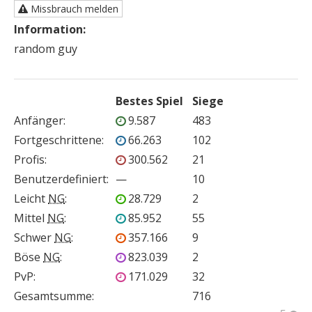
Missbrauch melden
Information:
random guy
Bestes Spiel
Siege
Anfänger
:
9.587
483
Fortgeschrittene
:
66.263
102
Profis
:
300.562
21
Benutzerdefiniert
:
—
10
Leicht
NG
:
28.729
2
Mittel
NG
:
85.952
55
Schwer
NG
:
357.166
9
Böse
NG
:
823.039
2
PvP
:
171.029
32
Gesamtsumme:
716