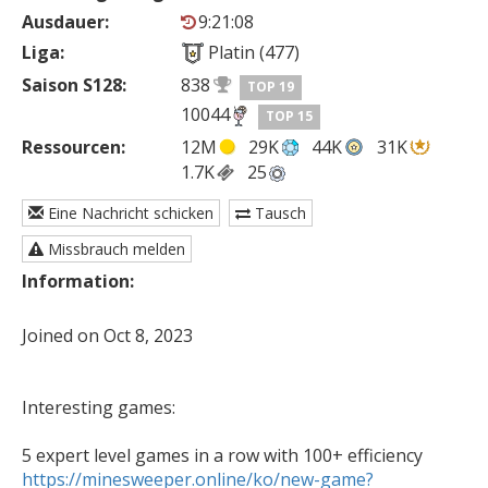
Ausdauer:
9:21:08
Liga:
Platin (477)
Saison S128:
838
TOP 19
10044
TOP 15
Ressourcen:
12M
29K
44K
31K
1.7K
25
Eine Nachricht schicken
Tausch
Missbrauch melden
Information:
Joined on Oct 8, 2023

Interesting games: 

https://minesweeper.online/ko/new-game?