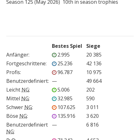
Season 125 (May 2026)  10th in season trophies

Bestes Spiel
Siege
Anfänger
:
2.995
20 385
Fortgeschrittene
:
25.236
42 136
Profis
:
96.787
10 975
Benutzerdefiniert
:
—
49 664
Leicht
NG
:
5.006
202
Mittel
NG
:
32.985
590
Schwer
NG
:
107.625
3 011
Böse
NG
:
135.916
3 620
Benutzerdefiniert
—
6 816
NG
: