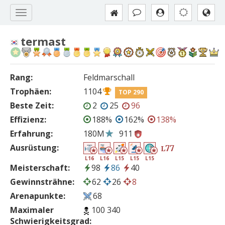
termast
Rang:
Feldmarschall
Trophäen:
1104
TOP 290
Beste Zeit:
2
25
96
Effizienz:
188%
162%
138%
Erfahrung:
180M
911
Ausrüstung:
77
L
L16
L16
L15
L15
L15
Meisterschaft:
98
86
40
Gewinnsträhne:
62
26
8
Arenapunkte:
68
Maximaler
100 340
Schwierigkeitsgrad: