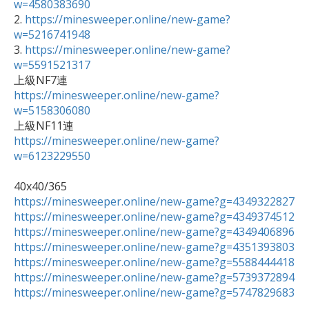
w=4580383690

2. 
https://minesweeper.online/new-game?
w=5216741948

3. 
https://minesweeper.online/new-game?
w=5591521317
https://minesweeper.online/new-game?
w=5158306080
https://minesweeper.online/new-game?
w=6123229550
https://minesweeper.online/new-game?g=4349322827
https://minesweeper.online/new-game?g=4349374512
https://minesweeper.online/new-game?g=4349406896
https://minesweeper.online/new-game?g=4351393803
https://minesweeper.online/new-game?g=5588444418
https://minesweeper.online/new-game?g=5739372894
https://minesweeper.online/new-game?g=5747829683