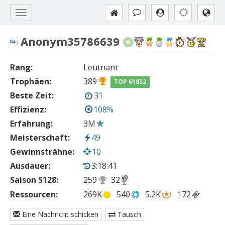
Anonym35786639
Rang:
Leutnant
Trophäen:
389
TOP 61852
Beste Zeit:
31
Effizienz:
108%
Erfahrung:
3M
Meisterschaft:
49
Gewinnsträhne:
10
Ausdauer:
3:18:41
Saison S128:
259
32
Ressourcen:
269K
540
5.2K
172
Eine Nachricht schicken
Tausch