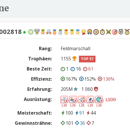
ne
002818
Rang:
Feldmarschall
Trophäen:
1155
TOP 57
Beste Zeit:
1
16
61
Effizienz:
167%
152%
136%
Erfahrung:
205M
1 060
Ausrüstung:
100
L
L20
L20
L20
L20
L20
Meisterschaft:
100
91
44
Gewinnsträhne:
101
36
7