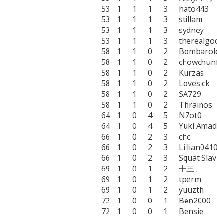
53	1	1	1	3	hato443

53	1	1	1	3	stillam

53	1	1	1	3	sydney

53	1	1	1	3	therealgoose

58	1	1	0	2	Bombarolo

58	1	1	0	2	chowchunfu

58	1	1	0	2	Kurzas

58	1	1	0	2	Lovesick

58	1	1	0	2	SA729

58	1	1	0	2	Thrainos

64	1	0	4	5	N7ot0

64	1	0	4	5	Yuki Amadeus

66	1	0	2	3	chc

66	1	0	2	3	Lillian0410

66	1	0	2	3	Squat Slav

69	1	0	1	2	十三、

69	1	0	1	2	tperm

69	1	0	1	2	yuuzth

72	1	0	0	1	Ben2000

72	1	0	0	1	Bensie
