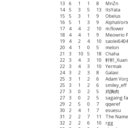
13	6	1	1	8	MnZn

14	5	3	5	13	ItsYata

15	5	3	1	9	Obelus

16	5	1	3	9	AlphaVorteX

17	4	4	2	10	m.flower

18	4	4	1	9	Meowrio Pro Gamer 😼

19	4	2	4	10	saolei6404

20	4	1	0	5	melon

21	3	10	5	18	Chaha

22	3	4	3	10	軒軒_Xuan

22	3	4	3	10	Yermak

24	3	2	3	8	Galaxi

25	3	1	2	6	Adam Vorpahl

25	3	1	2	6	smiley_eff

27	3	0	2	5	鸡胸肉

27	3	0	2	5	sagaing fault

29	2	5	0	7	qqwref

30	2	4	1	7	esuesu

31	2	2	7	11	The Nameless Ones

32	2	2	6	10	rgg
