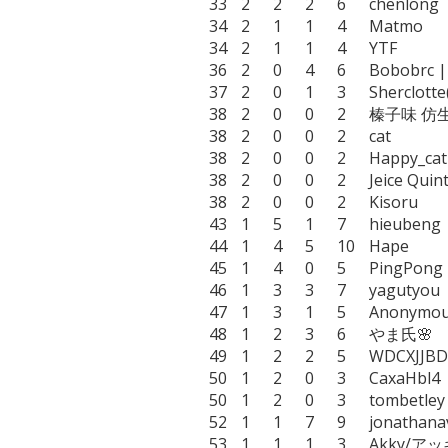
33	2	2	2	6	chenlong

34	2	1	1	4	Matmo

34	2	1	1	4	YTF

36	2	0	4	6	Bobobrc | boardigami

37	2	0	1	3	Sherclotte(ID 23464)

38	2	0	0	2	榛子味 仿生仙境

38	2	0	0	2	cat

38	2	0	0	2	Happy_cat

38	2	0	0	2	Jeice Quintero

38	2	0	0	2	Kisoru

43	1	5	1	7	hieubeng

44	1	4	5	10	Hape

45	1	4	0	5	PingPong

46	1	3	3	7	yagutyou

47	1	3	1	5	Anonymous0726

48	1	2	3	6	やま氏🌸

49	1	2	2	5	WDCXJJBDYCHHDSL

50	1	2	0	3	CaxaHbl4

50	1	2	0	3	tombetley

52	1	1	7	9	jonathanavt

53	1	1	1	3	Akky/アッキー|MSO三つ巴
