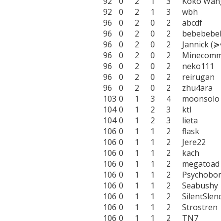
92	0	2	1	3	Koko Wang

92	0	2	1	3	wbh

96	0	2	0	2	abcdf

96	0	2	0	2	bebebebebe

96	0	2	0	2	Jannick (≽^•⩊•^≼)

96	0	2	0	2	Minecommander

96	0	2	0	2	neko111

96	0	2	0	2	reirugan

96	0	2	0	2	zhu4ara

103	0	1	3	4	moonsolo

104	0	1	2	3	ktl

104	0	1	2	3	lieta

106	0	1	1	2	flask

106	0	1	1	2	Jere22

106	0	1	1	2	kach

106	0	1	1	2	megatoad

106	0	1	1	2	Psychobomber

106	0	1	1	2	Seabushy

106	0	1	1	2	SilentSlendy

106	0	1	1	2	Strostren

106	0	1	1	2	TN7
