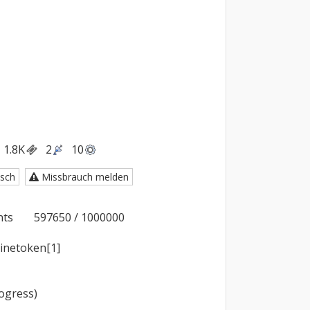
1.8K
2
10
sch
Missbrauch melden
000

ogress)
