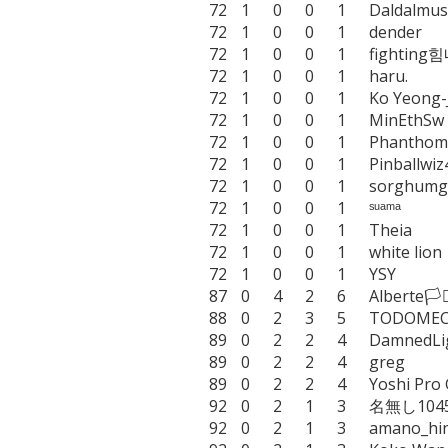
72	1	0	0	1	Daldalmusndal

72	1	0	0	1	dender

72	1	0	0	1	fighting힘내 ..🧙‍♂️..

72	1	0	0	1	haru.

72	1	0	0	1	Ko Yeong-Ju

72	1	0	0	1	MinEthSw

72	1	0	0	1	PhanthomPhreak

72	1	0	0	1	Pinballwiz45b

72	1	0	0	1	sorghumgraining

72	1	0	0	1	ˢᵘᵃᵐᵃ

72	1	0	0	1	Theia

72	1	0	0	1	white lion

72	1	0	0	1	YSY

87	0	4	2	6	Alberte🏳️‍⚧️

88	0	2	3	5	TODOMECAPS

89	0	2	2	4	DamnedLight

89	0	2	2	4	greg

89	0	2	2	4	Yoshi Pro Gamer

92	0	2	1	3	名無し10459469

92	0	2	1	3	amano_hina
