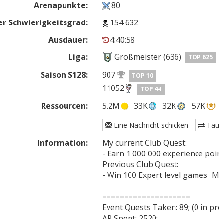
Arenapunkte:
80
r Schwierigkeitsgrad:
154 632
Ausdauer:
4:40:58
Liga:
Großmeister (636)
TOP 625
Saison S128:
907
TOP 10
11052
TOP 44
Ressourcen:
5.2M
33K
32K
57K
Eine Nachricht schicken
Tau
Information:
My current Club Quest:

- Earn 1 000 000 experience points	597650 / 1000
Previous Club Quest:

- Win 100 Expert level games	Minetoken[1]

====================

Event Quests Taken: 89; (0 in pr
AP Spent: 2520;
