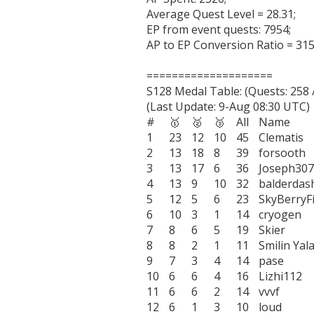
Average Quest Level = 28.31;

EP from event quests: 7954;

AP to EP Conversion Ratio = 315
====================

S128 Medal Table: (Quests: 258 /
(Last Update: 9-Aug 08:30 UTC)

#	🥇	🥈	🥉	All	Name

1	23	12	10	45	Clematis

2	13	18	8	39	forsooth

3	13	17	6	36	Joseph3079

4	13	9	10	32	balderdash

5	12	5	6	23	SkyBerryFields

6	10	3	1	14	cryogen

7	8	6	5	19	Skier

8	8	2	1	11	Smilin Yala :D

9	7	3	4	14	pase

10	6	6	4	16	Lizhi112

11	6	6	2	14	vvvf

12	6	1	3	10	loud
