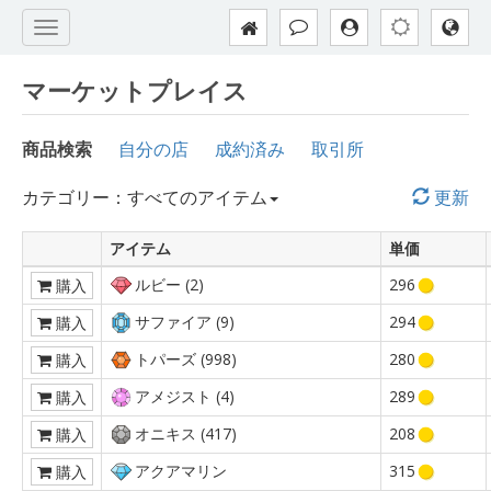
マーケットプレイス
商品検索
自分の店
成約済み
取引所
カテゴリー：すべてのアイテム
更新
アイテム
単価
ルビー (2)
296
購入
サファイア (9)
294
購入
トパーズ (998)
280
購入
アメジスト (4)
289
購入
オニキス (417)
208
購入
アクアマリン
315
購入