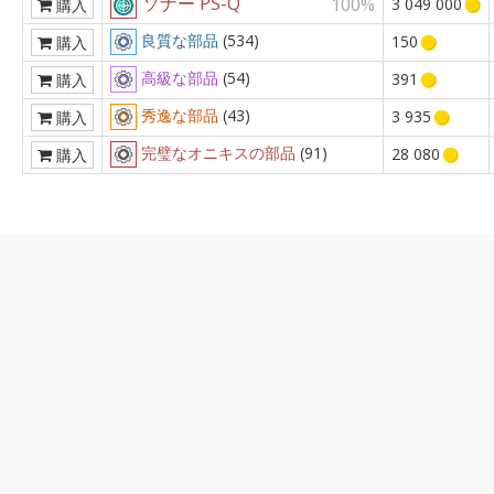
ソナー PS-Q
100%
3 049 000
購入
良質な部品
(534)
150
購入
高級な部品
(54)
391
購入
秀逸な部品
(43)
3 935
購入
完璧なオニキスの部品
(91)
28 080
購入