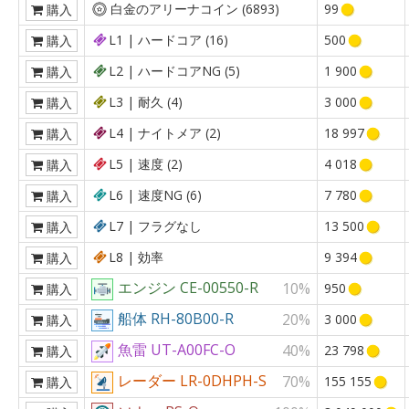
白金のアリーナコイン (6893)
99
購入
L1 | ハードコア (16)
500
購入
L2 | ハードコアNG (5)
1 900
購入
L3 | 耐久 (4)
3 000
購入
L4 | ナイトメア (2)
18 997
購入
L5 | 速度 (2)
4 018
購入
L6 | 速度NG (6)
7 780
購入
L7 | フラグなし
13 500
購入
L8 | 効率
9 394
購入
エンジン CE-00550-R
10%
950
購入
船体 RH-80B00-R
20%
3 000
購入
魚雷 UT-A00FC-O
40%
23 798
購入
レーダー LR-0DHPH-S
70%
155 155
購入