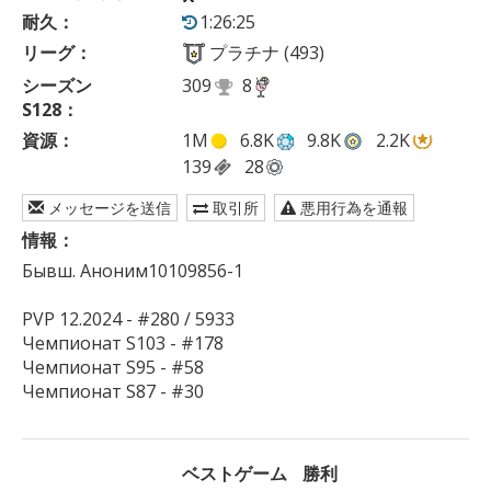
耐久：
1:26:25
リーグ：
プラチナ (493)
シーズン
309
8
S128：
資源：
1M
6.8K
9.8K
2.2K
139
28
メッセージを送信
取引所
悪用行為を通報
情報：
Бывш. Аноним10109856-1

PVP 12.2024 - #280 / 5933

Чемпионат S103 - #178

Чемпионат S95 - #58

Чемпионат S87 - #30
ベストゲーム
勝利