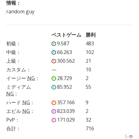
情報：
random guy
ベストゲーム
勝利
初級
：
9.587
483
中級
：
66.263
102
上級
：
300.562
21
カスタム
：
—
10
イージー
NG
：
28.729
2
ミディアム
85.952
55
NG
：
ハード
NG
：
357.166
9
エビル
NG
：
823.039
2
PvP
：
171.029
32
合計：
716
5