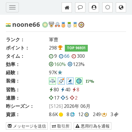
noone66
ランク：
軍曹
ポイント：
298
TOP 96931
タイム：
9
66
300
効率：
160%
123%
経験：
97K
装備：
17%
習熟：
80
40
8
連勝：
17
5
2
昨シーズン：
[S126]
2026年 06月
資源：
8.6K
8
12
249
3
メッセージを送信
取引所
悪用行為を通報