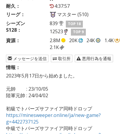
耐久：
4:37:57
リーグ：
マスター (510)
シーズン
839
TOP 18
S128：
12523
TOP 9
資源：
2.8M
20K
24K
1.4K
2.1K
メッセージを送信
取引所
悪用行為を通報
情報：
2023年5月17日から始めました。

元帥　　 : 23/10/05

陸軍元帥 : 24/04/02

https://minesweeper.online/ja/new-game?
g=4422737125