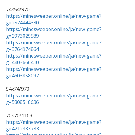
https://minesweeper.online/ja/new-game?
g=2574444330
https://minesweeper.online/ja/new-game?
g=2973029589
https://minesweeper.online/ja/new-game?
g=3764974864
https://minesweeper.online/ja/new-game?
g=4403666410
https://minesweeper.online/ja/new-game?
g=4603858097
https://minesweeper.online/ja/new-game?
g=5808518636
https://minesweeper.online/ja/new-game?
g=4212333733