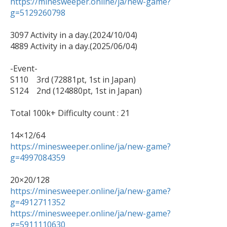
https://minesweeper.online/ja/new-game?
g=5129260798
3097 Activity in a day.(2024/10/04)

4889 Activity in a day.(2025/06/04)

-Event-

S110　3rd (72881pt, 1st in Japan)

S124　2nd (124880pt, 1st in Japan)

Total 100k+ Difficulty count : 21

https://minesweeper.online/ja/new-game?
g=4997084359
https://minesweeper.online/ja/new-game?
g=4912711352
https://minesweeper.online/ja/new-game?
g=5911110630