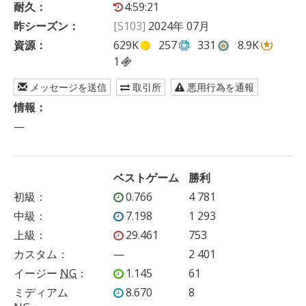
耐久：
4:59:21
昨シーズン：
[S103]
2024年 07月
資源：
629K
257
331
8.9K
1
メッセージを送信
取引所
悪用行為を通報
情報：
—
ベストゲーム
勝利
初級
：
0.766
4 781
中級
：
7.198
1 293
上級
：
29.461
753
カスタム
：
—
2 401
イージー
NG
：
1.145
61
ミディアム
8.670
8