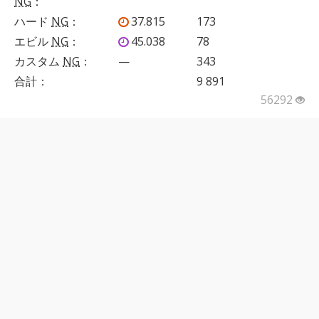
NG
：
ハード
NG
：
37.815
173
エビル
NG
：
45.038
78
カスタム
NG
：
—
343
合計：
9 891
56292