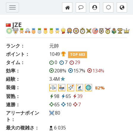
JZE
ランク：
元帥
ポイント：
1049
TOP 683
タイム：
0
7
29
効率：
208%
157%
134%
経験：
3.4M
装備：
82%
習熟：
98
65
39
連勝：
65
10
7
アリーナポイン
80
ト：
最大の複雑さ：
6 035