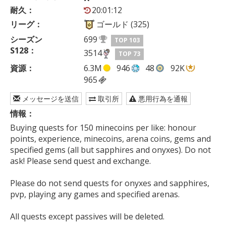
耐久：
20:01:12
リーグ：
ゴールド (325)
シーズン
699
TOP 103
S128：
3514
TOP 73
資源：
6.3M
946
48
92K
965
メッセージを送信
取引所
悪用行為を通報
情報：
Buying quests for 150 minecoins per like: honour 
points, experience, minecoins, arena coins, gems and 
specified gems (all but sapphires and onyxes). Do not 
ask! Please send quest and exchange. 

Please do not send quests for onyxes and sapphires, 
pvp, playing any games and specified arenas. 

All quests except passives will be deleted. 
