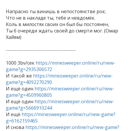
Напрасно ты винишь в непостоянстве рок; 

Что не в накладе ты, тебе и невдомёк. 

Коль в милостях своих он был бы постоянен, 

Ты б очереди ждать своей до смерти мог. (Омар 
Хайям)

----------------------------------------

1000 3bv/сек 
https://minesweeper.online/ru/new-
game?g=2935306572

И такой же 
https://minesweeper.online/ru/new-
game?g=4092270290

И ещё один 
https://minesweeper.online/ru/new-
game?g=4509960805

И ещё один 
https://minesweeper.online/ru/new-
game?g=5666910244

И ещё 
https://minesweeper.online/ru/new-game?
g=6162159465

И снова 
https://minesweeper.online/ru/new-game?