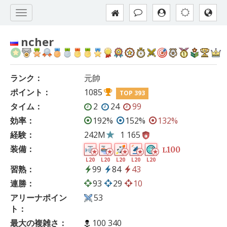
ncher
ランク：
元帥
ポイント：
1085
TOP 393
タイム：
2
24
99
効率：
192%
152%
132%
経験：
242M
1 165
装備：
100
L
L20
L20
L20
L20
L20
習熟：
99
84
43
連勝：
93
29
10
アリーナポイン
53
ト：
最大の複雑さ：
100 340