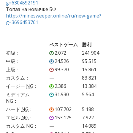
g=6304592191

Топаз на новичке БФ 
https://minesweeper.online/ru/new-game?
g=3696453761
ベストゲーム
勝利
初級
：
2.072
241 904
中級
：
24.526
95 515
上級
：
99.370
15 861
カスタム
：
—
83 821
イージー
NG
：
2.386
13 384
ミディアム
31.930
5 564
NG
：
ハード
NG
：
107.702
5 188
エビル
NG
：
153.125
7 922
カスタム
NG
：
—
14 089