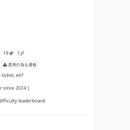
19
1
悪用行為を通報
icket, eh?

since 2024 :)

difficulty leaderboard