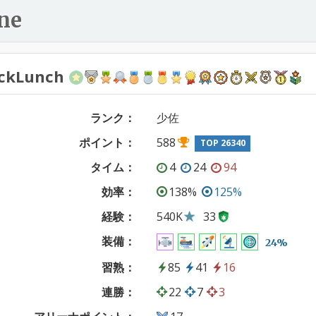
ne
ckLunch
ランク：
少佐
ポイント：
588
TOP 26340
タイム：
4
24
94
効率：
138%
125%
経験：
540K
33
装備：
24%
習熟：
85
41
16
連勝：
22
7
3