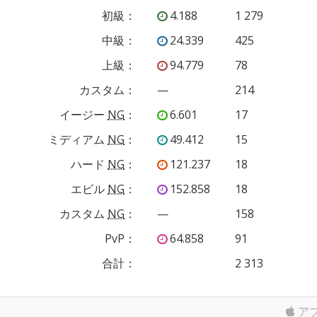
初級
：
4.188
1 279
中級
：
24.339
425
上級
：
94.779
78
カスタム
：
—
214
イージー
NG
：
6.601
17
ミディアム
NG
：
49.412
15
ハード
NG
：
121.237
18
エビル
NG
：
152.858
18
カスタム
NG
：
—
158
PvP
：
64.858
91
合計：
2 313
ア