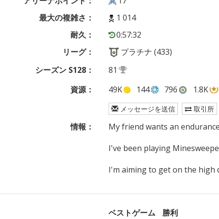
アリーナポイント：
17
最大の複雑さ：
1 014
耐久：
0:57:32
リーグ：
プラチナ (433)
シーズン S128：
81
資源：
49K
144
796
1.8K
メッセージを送信
取引所
情報：
My friend wants an endurance t
I've been playing Minesweeper 
I'm aiming to get on the high 
ベストゲーム
勝利