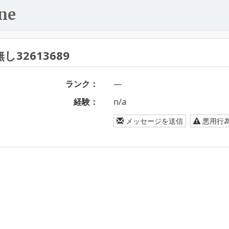
ne
し32613689
ランク：
—
経験：
n/a
メッセージを送信
悪用行