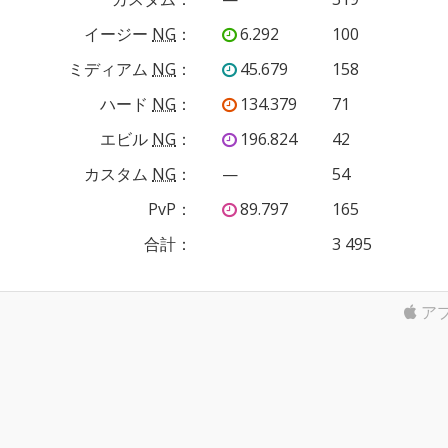
イージー
NG
：
6.292
100
ミディアム
NG
：
45.679
158
ハード
NG
：
134.379
71
エビル
NG
：
196.824
42
カスタム
NG
：
—
54
PvP
：
89.797
165
合計：
3 495
ア