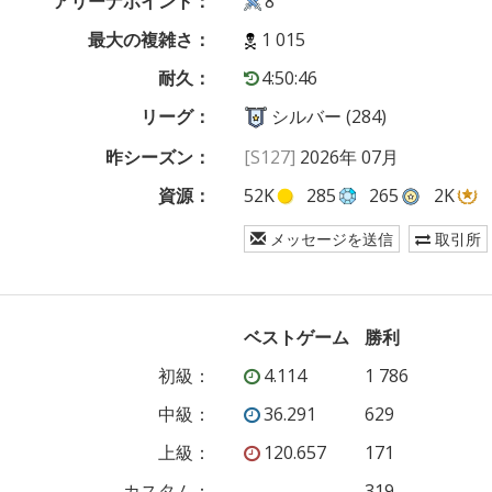
アリーナポイント：
8
最大の複雑さ：
1 015
耐久：
4:50:46
リーグ：
シルバー (284)
昨シーズン：
[S127]
2026年 07月
資源：
52K
285
265
2K
メッセージを送信
取引所
ベストゲーム
勝利
初級
：
4.114
1 786
中級
：
36.291
629
上級
：
120.657
171
カスタム
：
—
319