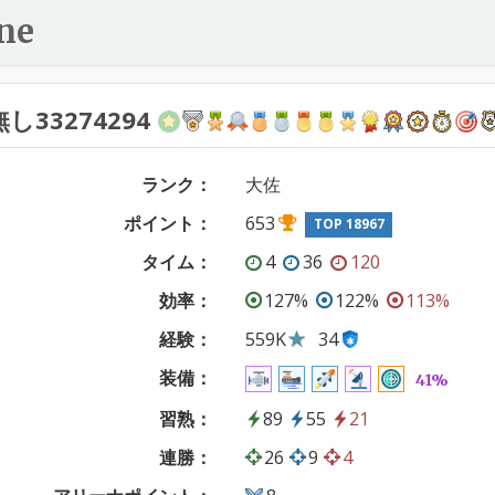
ne
し33274294
ランク：
大佐
ポイント：
653
TOP 18967
タイム：
4
36
120
効率：
127%
122%
113%
経験：
559K
34
装備：
41%
習熟：
89
55
21
連勝：
26
9
4