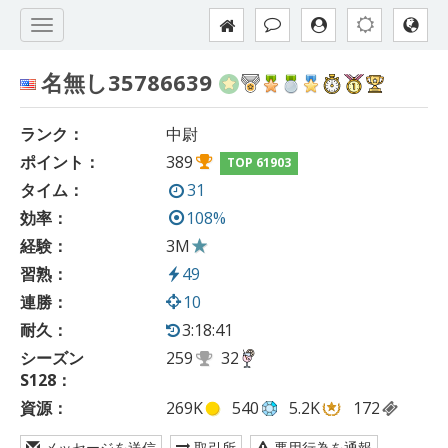
名無し35786639
ランク：
中尉
ポイント：
389
TOP 61903
タイム：
31
効率：
108%
経験：
3M
習熟：
49
連勝：
10
耐久：
3:18:41
シーズン
259
32
S128：
資源：
269K
540
5.2K
172
メッセージを送信
取引所
悪用行為を通報